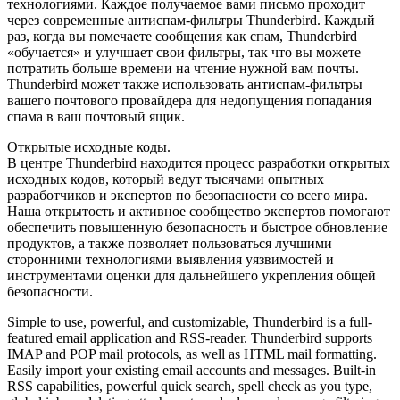
технологиями. Каждое получаемое вами письмо проходит
через современные антиспам-фильтры Thunderbird. Каждый
раз, когда вы помечаете сообщения как спам, Thunderbird
«обучается» и улучшает свои фильтры, так что вы можете
потратить больше времени на чтение нужной вам почты.
Thunderbird может также использовать антиспам-фильтры
вашего почтового провайдера для недопущения попадания
спама в ваш почтовый ящик.
Открытые исходные коды.
В центре Thunderbird находится процесс разработки открытых
исходных кодов, который ведут тысячами опытных
разработчиков и экспертов по безопасности со всего мира.
Наша открытость и активное сообщество экспертов помогают
обеспечить повышенную безопасность и быстрое обновление
продуктов, а также позволяет пользоваться лучшими
сторонними технологиями выявления уязвимостей и
инструментами оценки для дальнейшего укрепления общей
безопасности.
Simple to use, powerful, and customizable, Thunderbird is a full-
featured email application and RSS-reader. Thunderbird supports
IMAP and POP mail protocols, as well as HTML mail formatting.
Easily import your existing email accounts and messages. Built-in
RSS capabilities, powerful quick search, spell check as you type,