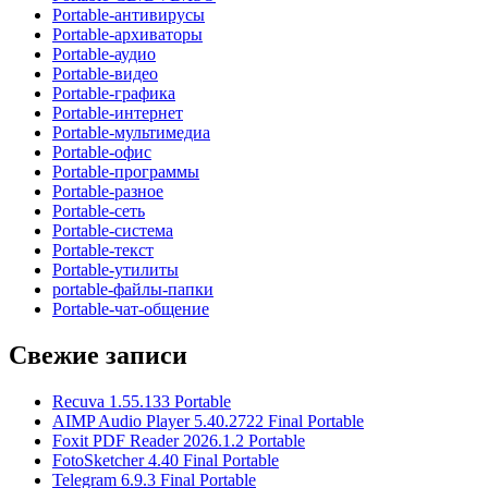
Portable-антивирусы
Portable-архиваторы
Portable-аудио
Portable-видео
Portable-графика
Portable-интернет
Portable-мультимедиа
Portable-офис
Portable-программы
Portable-разное
Portable-сеть
Portable-система
Portable-текст
Portable-утилиты
portable-файлы-папки
Portable-чат-общение
Свежие записи
Recuva 1.55.133 Portable
AIMP Audio Player 5.40.2722 Final Portable
Foxit PDF Reader 2026.1.2 Portable
FotoSketcher 4.40 Final Portable
Telegram 6.9.3 Final Portable