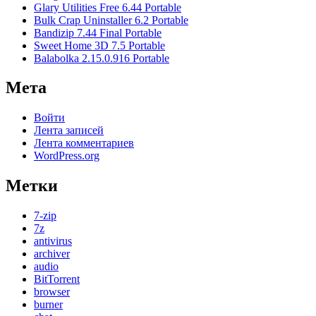
Glary Utilities Free 6.44 Portable
Bulk Crap Uninstaller 6.2 Portable
Bandizip 7.44 Final Portable
Sweet Home 3D 7.5 Portable
Balabolka 2.15.0.916 Portable
Мета
Войти
Лента записей
Лента комментариев
WordPress.org
Метки
7-zip
7z
antivirus
archiver
audio
BitTorrent
browser
burner