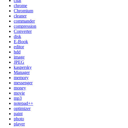
chat
chrome
Chromium
cleaner
commander
compression
Converter
disk
E-Book
editor
hdd
image
JPEG
kaspersky
Manager
memory
messenger
money
movie
mp3
notepad++
optimizer
paint
photo
player