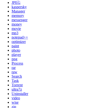
JPEG
kaspersky
Manager
memory
messenger
money
movie
mp3
notepad++
optimizer
paint
photo
player
png
Process
rar
raw
Search
Task
Torrent
ultra7z
Uninstaller
video
wise
zip