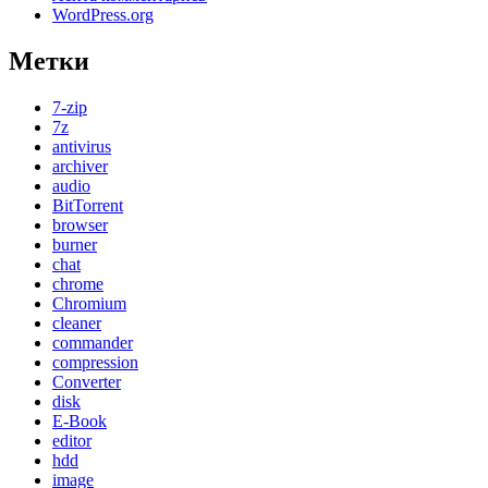
WordPress.org
Метки
7-zip
7z
antivirus
archiver
audio
BitTorrent
browser
burner
chat
chrome
Chromium
cleaner
commander
compression
Converter
disk
E-Book
editor
hdd
image