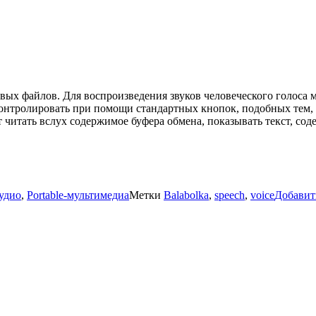
вых файлов. Для воспроизведения звуков человеческого голоса 
онтролировать при помощи стандартных кнопок, подобных тем,
ет читать вслух содержимое буфера обмена, показывать текст, 
аудио
,
Portable-мультимедиа
Метки
Balabolka
,
speech
,
voice
Добавит