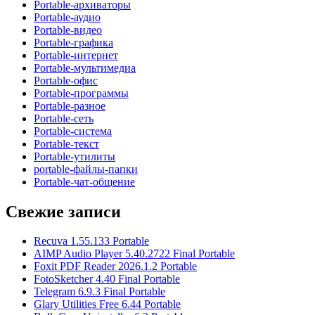
Portable-архиваторы
Portable-аудио
Portable-видео
Portable-графика
Portable-интернет
Portable-мультимедиа
Portable-офис
Portable-программы
Portable-разное
Portable-сеть
Portable-система
Portable-текст
Portable-утилиты
portable-файлы-папки
Portable-чат-общение
Свежие записи
Recuva 1.55.133 Portable
AIMP Audio Player 5.40.2722 Final Portable
Foxit PDF Reader 2026.1.2 Portable
FotoSketcher 4.40 Final Portable
Telegram 6.9.3 Final Portable
Glary Utilities Free 6.44 Portable