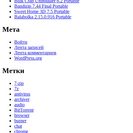
Bulk Crap Uninstaller 6.2 Portable
Bandizip 7.44 Final Portable
Sweet Home 3D 7.5 Portable
Balabolka 2.15.0.916 Portable
Мета
Войти
Лента записей
Лента комментариев
WordPress.org
Метки
7-zip
7z
antivirus
archiver
audio
BitTorrent
browser
burner
chat
chrome