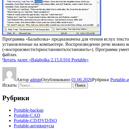
Программа «Балаболка» предназначена для чтения вслух тексто
установленные на компьютере. Воспроизведение речи можно к
(«воспроизвести/приостановить/остановить»). Программа уме
файлах.
Читать далее
«Balabolka 2.15.0.916 Portable»
Автор
admin
Опубликовано
01.06.2026
Рубрики
Portable-
Искать:
Поиск
Рубрики
Portable-backup
Portable-CAD
Portable-CD/DVD/ISO
Portable-антивирусы