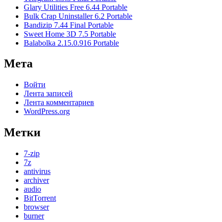
Glary Utilities Free 6.44 Portable
Bulk Crap Uninstaller 6.2 Portable
Bandizip 7.44 Final Portable
Sweet Home 3D 7.5 Portable
Balabolka 2.15.0.916 Portable
Мета
Войти
Лента записей
Лента комментариев
WordPress.org
Метки
7-zip
7z
antivirus
archiver
audio
BitTorrent
browser
burner