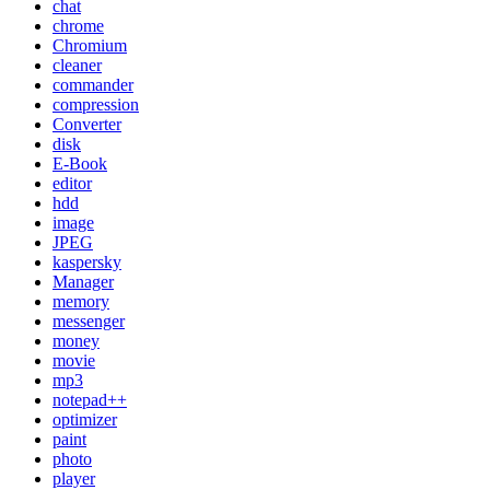
chat
chrome
Chromium
cleaner
commander
compression
Converter
disk
E-Book
editor
hdd
image
JPEG
kaspersky
Manager
memory
messenger
money
movie
mp3
notepad++
optimizer
paint
photo
player