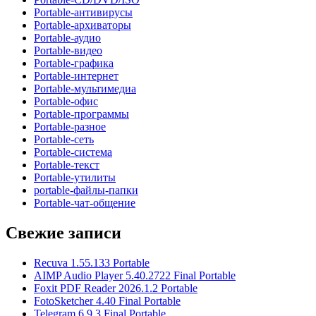
Portable-антивирусы
Portable-архиваторы
Portable-аудио
Portable-видео
Portable-графика
Portable-интернет
Portable-мультимедиа
Portable-офис
Portable-программы
Portable-разное
Portable-сеть
Portable-система
Portable-текст
Portable-утилиты
portable-файлы-папки
Portable-чат-общение
Свежие записи
Recuva 1.55.133 Portable
AIMP Audio Player 5.40.2722 Final Portable
Foxit PDF Reader 2026.1.2 Portable
FotoSketcher 4.40 Final Portable
Telegram 6.9.3 Final Portable