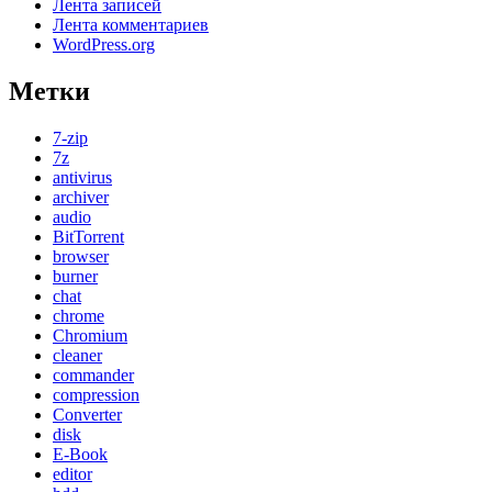
Лента записей
Лента комментариев
WordPress.org
Метки
7-zip
7z
antivirus
archiver
audio
BitTorrent
browser
burner
chat
chrome
Chromium
cleaner
commander
compression
Converter
disk
E-Book
editor