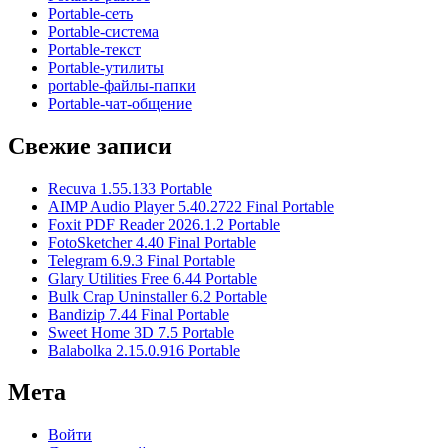
Portable-сеть
Portable-система
Portable-текст
Portable-утилиты
portable-файлы-папки
Portable-чат-общение
Свежие записи
Recuva 1.55.133 Portable
AIMP Audio Player 5.40.2722 Final Portable
Foxit PDF Reader 2026.1.2 Portable
FotoSketcher 4.40 Final Portable
Telegram 6.9.3 Final Portable
Glary Utilities Free 6.44 Portable
Bulk Crap Uninstaller 6.2 Portable
Bandizip 7.44 Final Portable
Sweet Home 3D 7.5 Portable
Balabolka 2.15.0.916 Portable
Мета
Войти