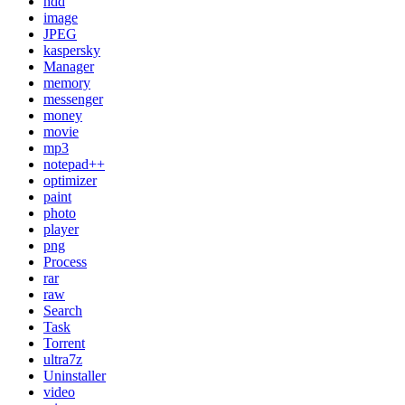
hdd
image
JPEG
kaspersky
Manager
memory
messenger
money
movie
mp3
notepad++
optimizer
paint
photo
player
png
Process
rar
raw
Search
Task
Torrent
ultra7z
Uninstaller
video