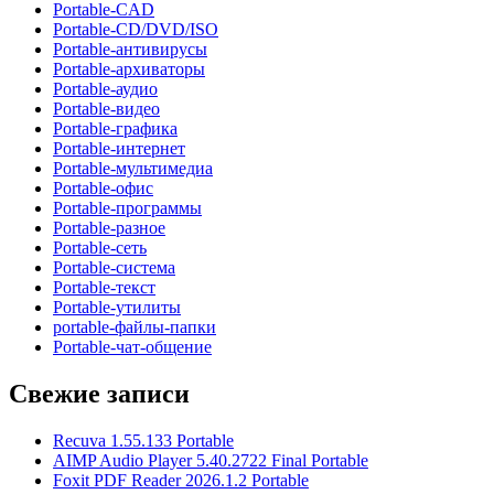
Portable-CAD
Portable-CD/DVD/ISO
Portable-антивирусы
Portable-архиваторы
Portable-аудио
Portable-видео
Portable-графика
Portable-интернет
Portable-мультимедиа
Portable-офис
Portable-программы
Portable-разное
Portable-сеть
Portable-система
Portable-текст
Portable-утилиты
portable-файлы-папки
Portable-чат-общение
Свежие записи
Recuva 1.55.133 Portable
AIMP Audio Player 5.40.2722 Final Portable
Foxit PDF Reader 2026.1.2 Portable