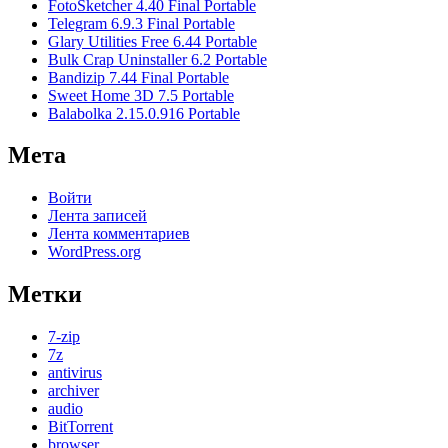
FotoSketcher 4.40 Final Portable
Telegram 6.9.3 Final Portable
Glary Utilities Free 6.44 Portable
Bulk Crap Uninstaller 6.2 Portable
Bandizip 7.44 Final Portable
Sweet Home 3D 7.5 Portable
Balabolka 2.15.0.916 Portable
Мета
Войти
Лента записей
Лента комментариев
WordPress.org
Метки
7-zip
7z
antivirus
archiver
audio
BitTorrent
browser